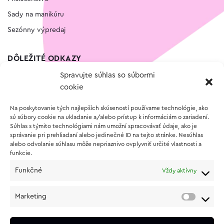
Sady na manikúru
Sezónny výpredaj
DÔLEŽITÉ ODKAZY
Spravujte súhlas so súbormi
Kontakt
cookie
Wishlist
Na poskytovanie tých najlepších skúseností používame technológie, ako
Vernostný program
sú súbory cookie na ukladanie a/alebo prístup k informáciám o zariadení.
Súhlas s týmito technológiami nám umožní spracovávať údaje, ako je
správanie pri prehliadaní alebo jedinečné ID na tejto stránke. Nesúhlas
O NÁKUPE
alebo odvolanie súhlasu môže nepriaznivo ovplyvniť určité vlastnosti a
funkcie.
Obchodné podmienky
Funkčné
Vždy aktívny
Vrátenie a reklamácia tovaru
Zásady používania súborov cookie (EÚ)
Marketing
Ochrana osobných údajov