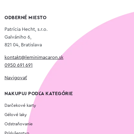
ODBERNÉ MIESTO
Patrícia Hecht, s.r.o.
Galvániho 6,
821 04, Bratislava
kontakt@leminimacaron.sk
0950 691 691
Navigovať
NAKUPUJ PODĽA KATEGÓRIE
Darčekové karty
Gélové laky
Odstraňovanie
Príslušenstvo