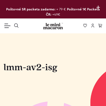
+
Poštovné SR packeta zadarmo:
+ 79 €
Poštovné 1€ Packeta
ČR:
+49€
lmm-av2-isg