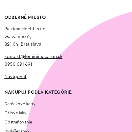
ODBERNÉ MIESTO
Patrícia Hecht, s.r.o.
Galvániho 6,
821 04, Bratislava
kontakt@leminimacaron.sk
0950 691 691
Navigovať
NAKUPUJ PODĽA KATEGÓRIE
Darčekové karty
Gélové laky
Odstraňovanie
Príslušenstvo