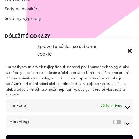
Sady na manikúru
Sezónny výpredaj
DÔLEŽITÉ ODKAZY
Spravujte súhlas so súbormi
Kontakt
cookie
Wishlist
Na poskytovanie tých najlepších skúseností používame technológie, ako
Vernostný program
sú súbory cookie na ukladanie a/alebo prístup k informáciám o zariadení.
Súhlas s týmito technológiami nám umožní spracovávať údaje, ako je
správanie pri prehliadaní alebo jedinečné ID na tejto stránke. Nesúhlas
O NÁKUPE
alebo odvolanie súhlasu môže nepriaznivo ovplyvniť určité vlastnosti a
funkcie.
Obchodné podmienky
Funkčné
Vždy aktívny
Vrátenie a reklamácia tovaru
Zásady používania súborov cookie (EÚ)
Marketing
Ochrana osobných údajov