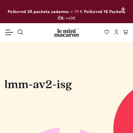
+
Poštovné SR packeta zadarmo:
+ 79 €
Poštovné 1€ Packeta
ČR:
+49€
lmm-av2-isg