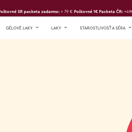
Poštovné SR packeta zadarmo:
+ 79 €
Poštovné 1€ Packeta ČR:
+49
GÉLOVÉ LAKY
LAKY
STAROSTLIVOSŤ A SÉRA