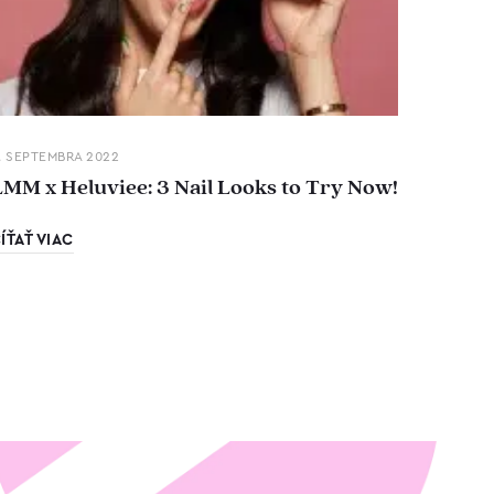
. SEPTEMBRA 2022
LMM x Heluviee: 3 Nail Looks to Try Now!
ÍŤAŤ VIAC