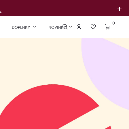
+
€
0
DOPLNKY
NOVINKY