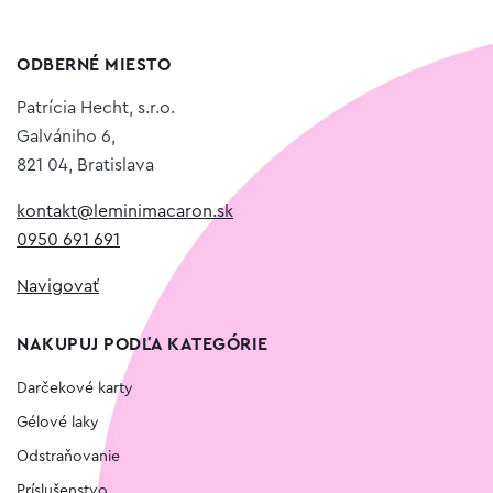
ODBERNÉ MIESTO
Patrícia Hecht, s.r.o.
Galvániho 6,
821 04, Bratislava
kontakt@leminimacaron.sk
0950 691 691
Navigovať
NAKUPUJ PODĽA KATEGÓRIE
Darčekové karty
Gélové laky
Odstraňovanie
Príslušenstvo