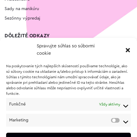
Sady na manikúru
Sezónny výpredaj
DÔLEŽITÉ ODKAZY
Spravujte súhlas so súbormi
Kontakt
cookie
Wishlist
Na poskytovanie tých najlepších skúseností používame technológie, ako
Vernostný program
sú súbory cookie na ukladanie a/alebo prístup k informáciám o zariadení.
Súhlas s týmito technológiami nám umožní spracovávať údaje, ako je
správanie pri prehliadaní alebo jedinečné ID na tejto stránke. Nesúhlas
O NÁKUPE
alebo odvolanie súhlasu môže nepriaznivo ovplyvniť určité vlastnosti a
funkcie.
Obchodné podmienky
Funkčné
Vždy aktívny
Vrátenie a reklamácia tovaru
Zásady používania súborov cookie (EÚ)
Marketing
Ochrana osobných údajov