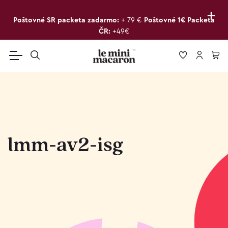
+
Poštovné SR packeta zadarmo:
+ 79 €
Poštovné 1€ Packeta
ČR:
+49€
lmm-av2-isg