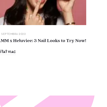
. SEPTEMBRA 2022
LMM x Heluviee: 3 Nail Looks to Try Now!
ÍŤAŤ VIAC