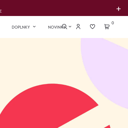
+
€
0
DOPLNKY
NOVINKY