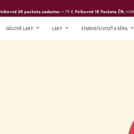
Poštovné SR packeta zadarmo:
+ 79 €
Poštovné 1€ Packeta ČR:
+49
GÉLOVÉ LAKY
LAKY
STAROSTLIVOSŤ A SÉRA