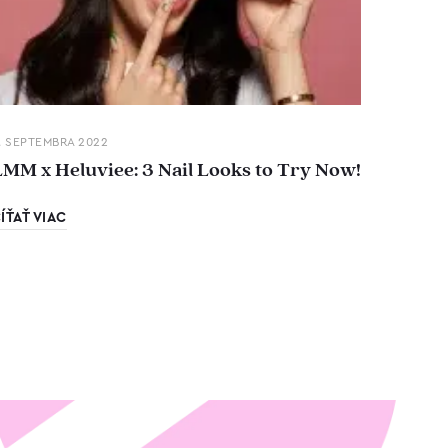
. SEPTEMBRA 2022
LMM x Heluviee: 3 Nail Looks to Try Now!
ÍŤAŤ VIAC