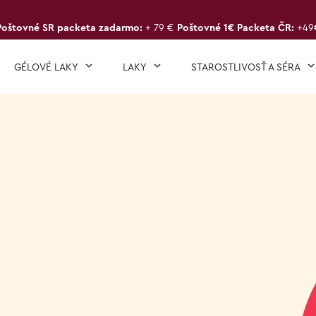
Poštovné SR packeta zadarmo:
+ 79 €
Poštovné 1€ Packeta ČR:
+49
GÉLOVÉ LAKY
LAKY
STAROSTLIVOSŤ A SÉRA