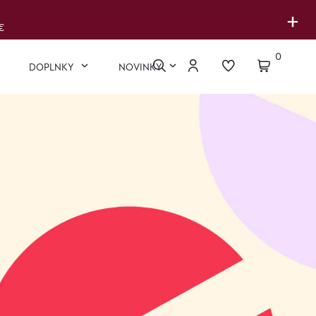
+
€
0
DOPLNKY
NOVINKY