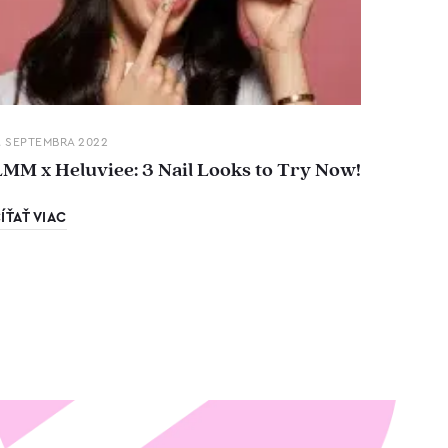
. SEPTEMBRA 2022
LMM x Heluviee: 3 Nail Looks to Try Now!
ÍŤAŤ VIAC