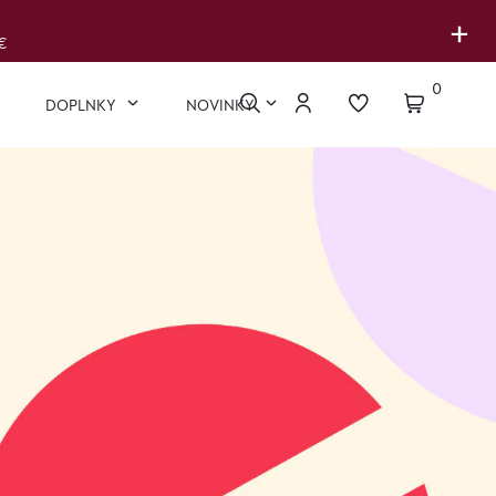
+
€
0
DOPLNKY
NOVINKY