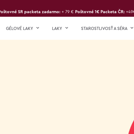
Poštovné SR packeta zadarmo:
+ 79 €
Poštovné 1€ Packeta ČR:
+49
GÉLOVÉ LAKY
LAKY
STAROSTLIVOSŤ A SÉRA