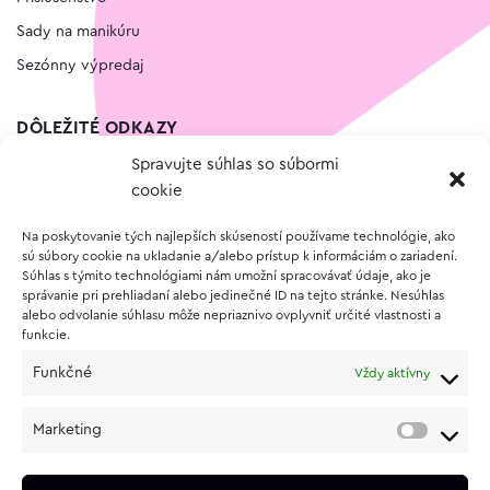
Sady na manikúru
Sezónny výpredaj
DÔLEŽITÉ ODKAZY
Spravujte súhlas so súbormi
Kontakt
cookie
Wishlist
Na poskytovanie tých najlepších skúseností používame technológie, ako
Vernostný program
sú súbory cookie na ukladanie a/alebo prístup k informáciám o zariadení.
Súhlas s týmito technológiami nám umožní spracovávať údaje, ako je
správanie pri prehliadaní alebo jedinečné ID na tejto stránke. Nesúhlas
O NÁKUPE
alebo odvolanie súhlasu môže nepriaznivo ovplyvniť určité vlastnosti a
funkcie.
Obchodné podmienky
Funkčné
Vždy aktívny
Vrátenie a reklamácia tovaru
Zásady používania súborov cookie (EÚ)
Marketing
Ochrana osobných údajov