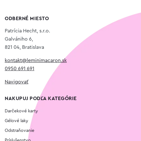
ODBERNÉ MIESTO
Patrícia Hecht, s.r.o.
Galvániho 6,
821 04, Bratislava
kontakt@leminimacaron.sk
0950 691 691
Navigovať
NAKUPUJ PODĽA KATEGÓRIE
Darčekové karty
Gélové laky
Odstraňovanie
Príslušenstvo