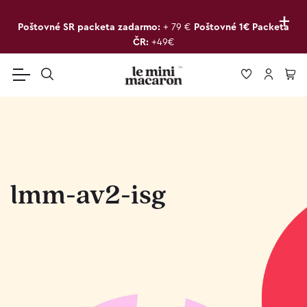
+
Poštovné SR packeta zadarmo:
+ 79 €
Poštovné 1€ Packeta
ČR:
+49€
lmm-av2-isg