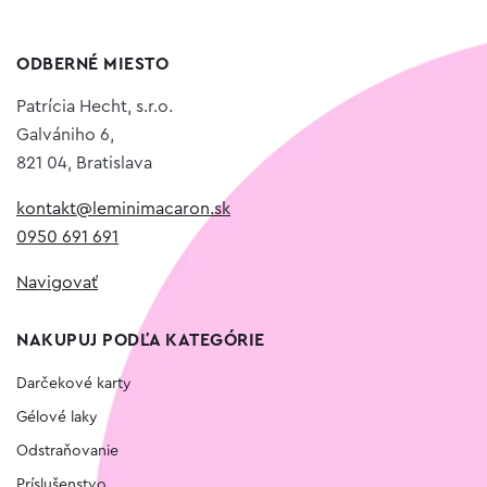
ODBERNÉ MIESTO
Patrícia Hecht, s.r.o.
Galvániho 6,
821 04, Bratislava
kontakt@leminimacaron.sk
0950 691 691
Navigovať
NAKUPUJ PODĽA KATEGÓRIE
Darčekové karty
Gélové laky
Odstraňovanie
Príslušenstvo