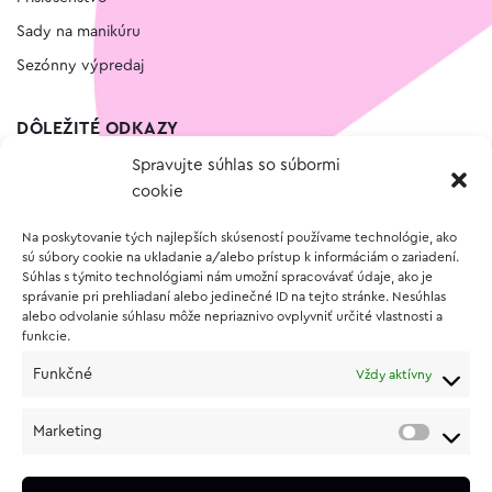
Sady na manikúru
Sezónny výpredaj
DÔLEŽITÉ ODKAZY
Spravujte súhlas so súbormi
Kontakt
cookie
Wishlist
Na poskytovanie tých najlepších skúseností používame technológie, ako
Vernostný program
sú súbory cookie na ukladanie a/alebo prístup k informáciám o zariadení.
Súhlas s týmito technológiami nám umožní spracovávať údaje, ako je
správanie pri prehliadaní alebo jedinečné ID na tejto stránke. Nesúhlas
O NÁKUPE
alebo odvolanie súhlasu môže nepriaznivo ovplyvniť určité vlastnosti a
funkcie.
Obchodné podmienky
Funkčné
Vždy aktívny
Vrátenie a reklamácia tovaru
Zásady používania súborov cookie (EÚ)
Marketing
Ochrana osobných údajov