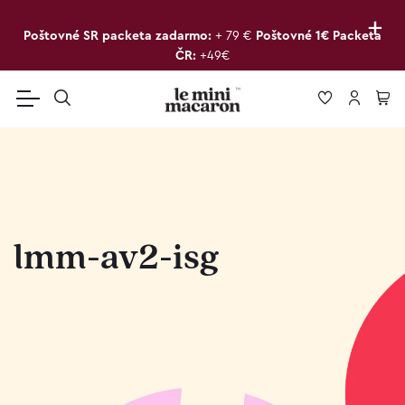
+
Poštovné SR packeta zadarmo:
+ 79 €
Poštovné 1€ Packeta
ČR:
+49€
lmm-av2-isg