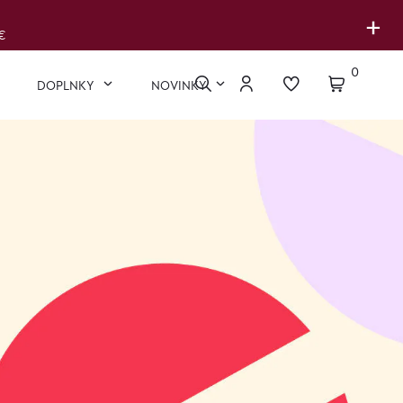
+
€
0
DOPLNKY
NOVINKY