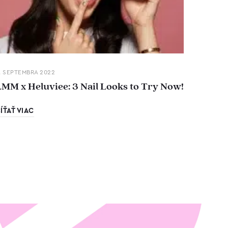
. SEPTEMBRA 2022
LMM x Heluviee: 3 Nail Looks to Try Now!
ÍŤAŤ VIAC