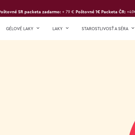
Poštovné SR packeta zadarmo:
+ 79 €
Poštovné 1€ Packeta ČR:
+49
GÉLOVÉ LAKY
LAKY
STAROSTLIVOSŤ A SÉRA