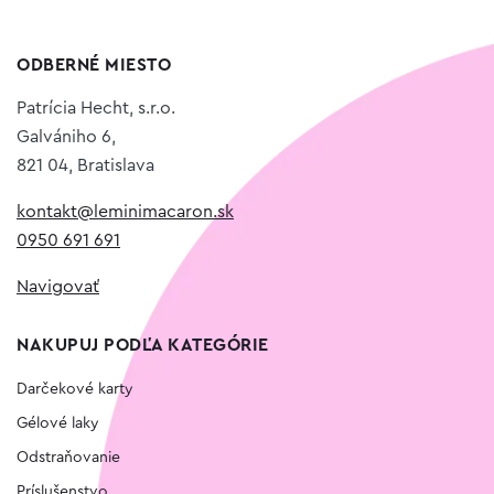
ODBERNÉ MIESTO
Patrícia Hecht, s.r.o.
Galvániho 6,
821 04, Bratislava
kontakt@leminimacaron.sk
0950 691 691
Navigovať
NAKUPUJ PODĽA KATEGÓRIE
Darčekové karty
Gélové laky
Odstraňovanie
Príslušenstvo