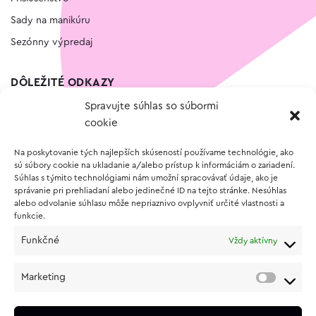
Sady na manikúru
Sezónny výpredaj
DÔLEŽITÉ ODKAZY
Spravujte súhlas so súbormi
Kontakt
cookie
Wishlist
Na poskytovanie tých najlepších skúseností používame technológie, ako
Vernostný program
sú súbory cookie na ukladanie a/alebo prístup k informáciám o zariadení.
Súhlas s týmito technológiami nám umožní spracovávať údaje, ako je
správanie pri prehliadaní alebo jedinečné ID na tejto stránke. Nesúhlas
O NÁKUPE
alebo odvolanie súhlasu môže nepriaznivo ovplyvniť určité vlastnosti a
funkcie.
Obchodné podmienky
Funkčné
Vždy aktívny
Vrátenie a reklamácia tovaru
Zásady používania súborov cookie (EÚ)
Marketing
Ochrana osobných údajov