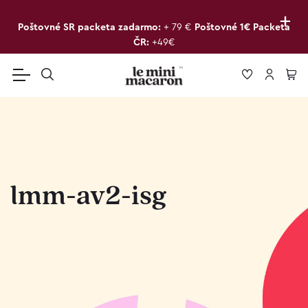
+
Poštovné SR packeta zadarmo:
+ 79 €
Poštovné 1€ Packeta
ČR:
+49€
lmm-av2-isg