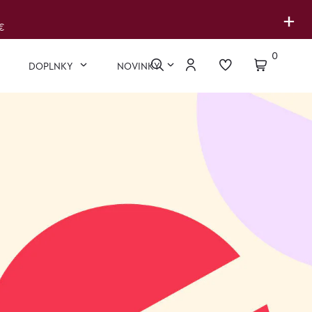
+
€
0
DOPLNKY
NOVINKY