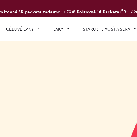
Poštovné SR packeta zadarmo:
+ 79 €
Poštovné 1€ Packeta ČR:
+49
GÉLOVÉ LAKY
LAKY
STAROSTLIVOSŤ A SÉRA