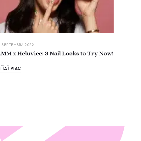
. SEPTEMBRA 2022
LMM x Heluviee: 3 Nail Looks to Try Now!
ÍŤAŤ VIAC