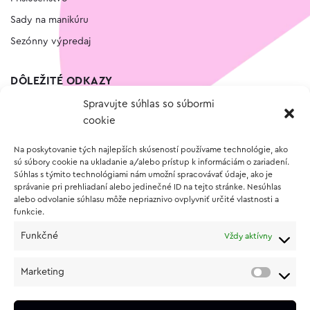
Sady na manikúru
Sezónny výpredaj
DÔLEŽITÉ ODKAZY
Spravujte súhlas so súbormi
Kontakt
cookie
Wishlist
Na poskytovanie tých najlepších skúseností používame technológie, ako
Vernostný program
sú súbory cookie na ukladanie a/alebo prístup k informáciám o zariadení.
Súhlas s týmito technológiami nám umožní spracovávať údaje, ako je
správanie pri prehliadaní alebo jedinečné ID na tejto stránke. Nesúhlas
O NÁKUPE
alebo odvolanie súhlasu môže nepriaznivo ovplyvniť určité vlastnosti a
funkcie.
Obchodné podmienky
Funkčné
Vždy aktívny
Vrátenie a reklamácia tovaru
Zásady používania súborov cookie (EÚ)
Marketing
Ochrana osobných údajov