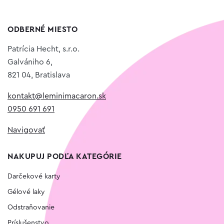
ODBERNÉ MIESTO
Patrícia Hecht, s.r.o.
Galvániho 6,
821 04, Bratislava
kontakt@leminimacaron.sk
0950 691 691
Navigovať
NAKUPUJ PODĽA KATEGÓRIE
Darčekové karty
Gélové laky
Odstraňovanie
Príslušenstvo