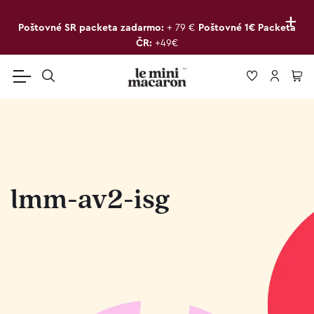
+
Poštovné SR packeta zadarmo:
+ 79 €
Poštovné 1€ Packeta
ČR:
+49€
lmm-av2-isg