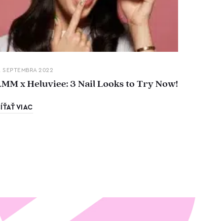
. SEPTEMBRA 2022
LMM x Heluviee: 3 Nail Looks to Try Now!
ÍŤAŤ VIAC