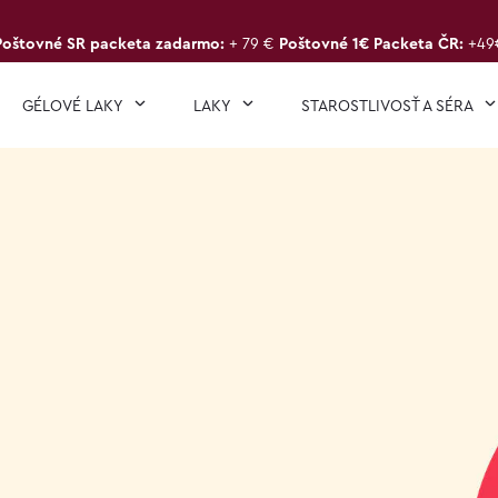
Poštovné SR packeta zadarmo:
+ 79 €
Poštovné 1€ Packeta ČR:
+49
GÉLOVÉ LAKY
LAKY
STAROSTLIVOSŤ A SÉRA