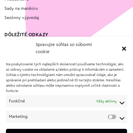
Sady na manikúru
Sezónny výpredaj
DÔLEŽITÉ ODKAZY
Spravujte súhlas so súbormi
Kontakt
cookie
Wishlist
Na poskytovanie tých najlepších skúseností používame technológie, ako
Vernostný program
sú súbory cookie na ukladanie a/alebo prístup k informáciám o zariadení.
Súhlas s týmito technológiami nám umožní spracovávať údaje, ako je
správanie pri prehliadaní alebo jedinečné ID na tejto stránke. Nesúhlas
O NÁKUPE
alebo odvolanie súhlasu môže nepriaznivo ovplyvniť určité vlastnosti a
funkcie.
Obchodné podmienky
Funkčné
Vždy aktívny
Vrátenie a reklamácia tovaru
Zásady používania súborov cookie (EÚ)
Marketing
Ochrana osobných údajov