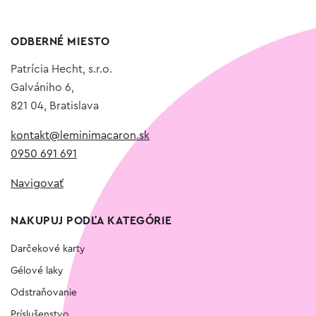
ODBERNÉ MIESTO
Patrícia Hecht, s.r.o.
Galvániho 6,
821 04, Bratislava
kontakt@leminimacaron.sk
0950 691 691
Navigovať
NAKUPUJ PODĽA KATEGÓRIE
Darčekové karty
Gélové laky
Odstraňovanie
Príslušenstvo