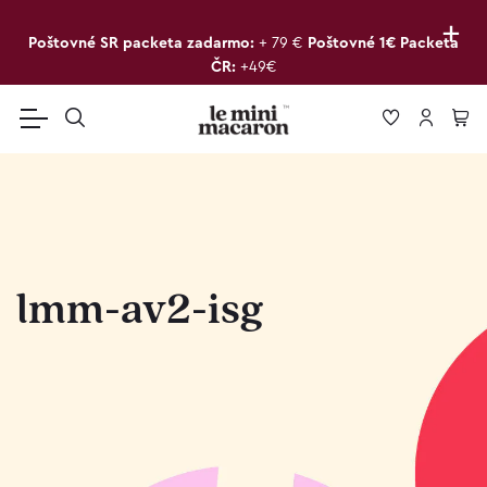
+
Poštovné SR packeta zadarmo:
+ 79 €
Poštovné 1€ Packeta
ČR:
+49€
lmm-av2-isg