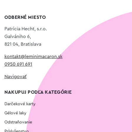
ODBERNÉ MIESTO
Patrícia Hecht, s.r.o.
Galvániho 6,
821 04, Bratislava
kontakt@leminimacaron.sk
0950 691 691
Navigovať
NAKUPUJ PODĽA KATEGÓRIE
Darčekové karty
Gélové laky
Odstraňovanie
Príslušenstvo