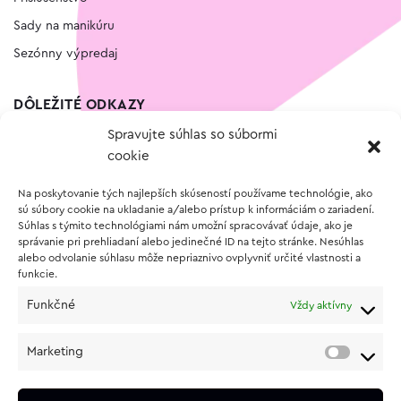
Sady na manikúru
Sezónny výpredaj
DÔLEŽITÉ ODKAZY
Spravujte súhlas so súbormi
Kontakt
cookie
Wishlist
Na poskytovanie tých najlepších skúseností používame technológie, ako
Vernostný program
sú súbory cookie na ukladanie a/alebo prístup k informáciám o zariadení.
Súhlas s týmito technológiami nám umožní spracovávať údaje, ako je
správanie pri prehliadaní alebo jedinečné ID na tejto stránke. Nesúhlas
O NÁKUPE
alebo odvolanie súhlasu môže nepriaznivo ovplyvniť určité vlastnosti a
funkcie.
Obchodné podmienky
Funkčné
Vždy aktívny
Vrátenie a reklamácia tovaru
Zásady používania súborov cookie (EÚ)
Marketing
Ochrana osobných údajov