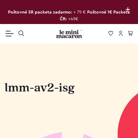
+
Poštovné SR packeta zadarmo:
+ 79 €
Poštovné 1€ Packeta
ČR:
+49€
lmm-av2-isg