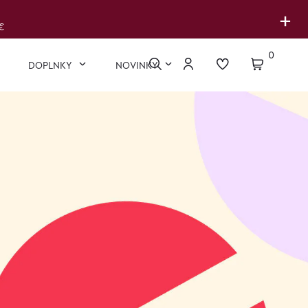
+
€
0
DOPLNKY
NOVINKY