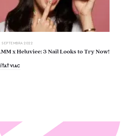
. SEPTEMBRA 2022
LMM x Heluviee: 3 Nail Looks to Try Now!
ÍŤAŤ VIAC