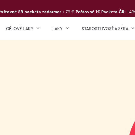
Poštovné SR packeta zadarmo:
+ 79 €
Poštovné 1€ Packeta ČR:
+49
GÉLOVÉ LAKY
LAKY
STAROSTLIVOSŤ A SÉRA