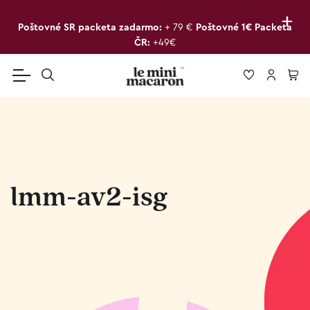
+
Poštovné SR packeta zadarmo:
+ 79 €
Poštovné 1€ Packeta
ČR:
+49€
lmm-av2-isg