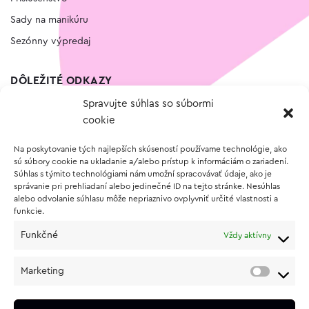
Sady na manikúru
Sezónny výpredaj
DÔLEŽITÉ ODKAZY
Spravujte súhlas so súbormi
Kontakt
cookie
Wishlist
Na poskytovanie tých najlepších skúseností používame technológie, ako
Vernostný program
sú súbory cookie na ukladanie a/alebo prístup k informáciám o zariadení.
Súhlas s týmito technológiami nám umožní spracovávať údaje, ako je
správanie pri prehliadaní alebo jedinečné ID na tejto stránke. Nesúhlas
O NÁKUPE
alebo odvolanie súhlasu môže nepriaznivo ovplyvniť určité vlastnosti a
funkcie.
Obchodné podmienky
Funkčné
Vždy aktívny
Vrátenie a reklamácia tovaru
Zásady používania súborov cookie (EÚ)
Marketing
Ochrana osobných údajov