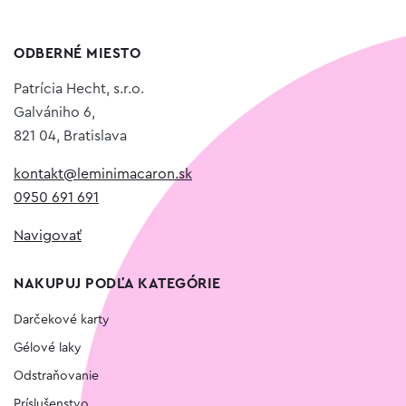
ODBERNÉ MIESTO
Patrícia Hecht, s.r.o.
Galvániho 6,
821 04, Bratislava
kontakt@leminimacaron.sk
0950 691 691
Navigovať
NAKUPUJ PODĽA KATEGÓRIE
Darčekové karty
Gélové laky
Odstraňovanie
Príslušenstvo