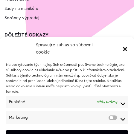
Sady na manikúru
Sezónny výpredaj
DÔLEŽITÉ ODKAZY
Spravujte súhlas so súbormi
Kontakt
cookie
Wishlist
Na poskytovanie tých najlepších skúseností používame technológie, ako
Vernostný program
sú súbory cookie na ukladanie a/alebo prístup k informáciám o zariadení.
Súhlas s týmito technológiami nám umožní spracovávať údaje, ako je
správanie pri prehliadaní alebo jedinečné ID na tejto stránke. Nesúhlas
O NÁKUPE
alebo odvolanie súhlasu môže nepriaznivo ovplyvniť určité vlastnosti a
funkcie.
Obchodné podmienky
Funkčné
Vždy aktívny
Vrátenie a reklamácia tovaru
Zásady používania súborov cookie (EÚ)
Marketing
Ochrana osobných údajov