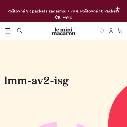
+
Poštovné SR packeta zadarmo:
+ 79 €
Poštovné 1€ Packeta
ČR:
+49€
lmm-av2-isg