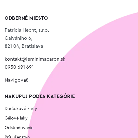
ODBERNÉ MIESTO
Patrícia Hecht, s.r.o.
Galvániho 6,
821 04, Bratislava
kontakt@leminimacaron.sk
0950 691 691
Navigovať
NAKUPUJ PODĽA KATEGÓRIE
Darčekové karty
Gélové laky
Odstraňovanie
Príslušenstvo