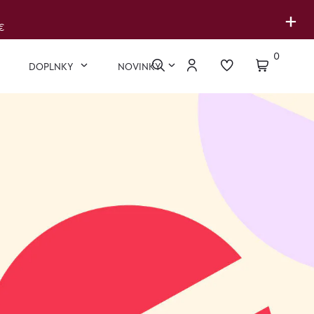
+
€
0
DOPLNKY
NOVINKY