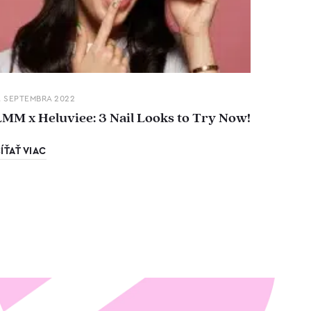
. SEPTEMBRA 2022
LMM x Heluviee: 3 Nail Looks to Try Now!
ÍŤAŤ VIAC