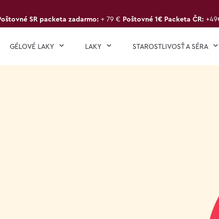
Poštovné SR packeta zadarmo:
+ 79 €
Poštovné 1€ Packeta ČR:
+49
GÉLOVÉ LAKY
LAKY
STAROSTLIVOSŤ A SÉRA