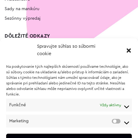
Sady na manikúru
Sezónny výpredaj
DÔLEŽITÉ ODKAZY
Spravujte súhlas so súbormi
Kontakt
cookie
Wishlist
Na poskytovanie tých najlepších skúseností používame technológie, ako
Vernostný program
sú súbory cookie na ukladanie a/alebo prístup k informáciám o zariadení.
Súhlas s týmito technológiami nám umožní spracovávať údaje, ako je
správanie pri prehliadaní alebo jedinečné ID na tejto stránke. Nesúhlas
O NÁKUPE
alebo odvolanie súhlasu môže nepriaznivo ovplyvniť určité vlastnosti a
funkcie.
Obchodné podmienky
Funkčné
Vždy aktívny
Vrátenie a reklamácia tovaru
Zásady používania súborov cookie (EÚ)
Marketing
Ochrana osobných údajov