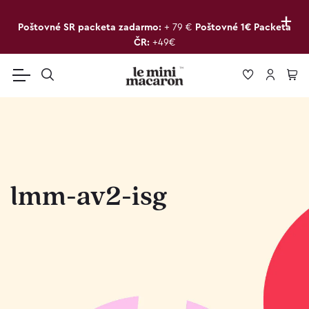
+
Poštovné SR packeta zadarmo:
+ 79 €
Poštovné 1€ Packeta
ČR:
+49€
lmm-av2-isg