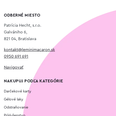
ODBERNÉ MIESTO
Patrícia Hecht, s.r.o.
Galvániho 6,
821 04, Bratislava
kontakt@leminimacaron.sk
0950 691 691
Navigovať
NAKUPUJ PODĽA KATEGÓRIE
Darčekové karty
Gélové laky
Odstraňovanie
Príslušenstvo