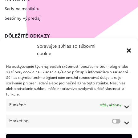
Sady na manikúru
Sezónny výpredaj
DÔLEŽITÉ ODKAZY
Spravujte súhlas so súbormi
Kontakt
cookie
Wishlist
Na poskytovanie tých najlepších skúseností používame technológie, ako
Vernostný program
sú súbory cookie na ukladanie a/alebo prístup k informáciám o zariadení.
Súhlas s týmito technológiami nám umožní spracovávať údaje, ako je
správanie pri prehliadaní alebo jedinečné ID na tejto stránke. Nesúhlas
O NÁKUPE
alebo odvolanie súhlasu môže nepriaznivo ovplyvniť určité vlastnosti a
funkcie.
Obchodné podmienky
Funkčné
Vždy aktívny
Vrátenie a reklamácia tovaru
Zásady používania súborov cookie (EÚ)
Marketing
Ochrana osobných údajov