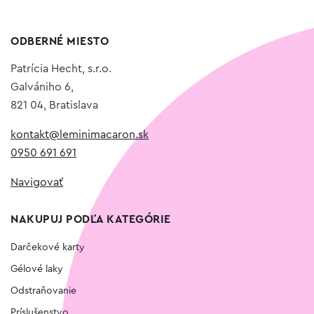
ODBERNÉ MIESTO
Patrícia Hecht, s.r.o.
Galvániho 6,
821 04, Bratislava
kontakt@leminimacaron.sk
0950 691 691
Navigovať
NAKUPUJ PODĽA KATEGÓRIE
Darčekové karty
Gélové laky
Odstraňovanie
Príslušenstvo