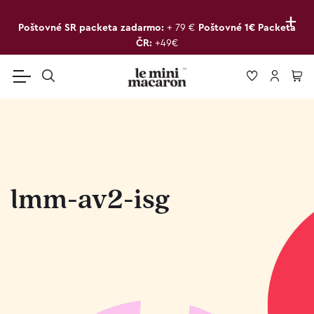
+
Poštovné SR packeta zadarmo:
+ 79 €
Poštovné 1€ Packeta
ČR:
+49€
lmm-av2-isg