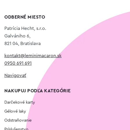
ODBERNÉ MIESTO
Patrícia Hecht, s.r.o.
Galvániho 6,
821 04, Bratislava
kontakt@leminimacaron.sk
0950 691 691
Navigovať
NAKUPUJ PODĽA KATEGÓRIE
Darčekové karty
Gélové laky
Odstraňovanie
Príslušenstvo