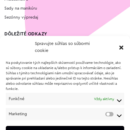
Sady na manikúru
Sezónny výpredaj
DÔLEŽITÉ ODKAZY
Spravujte súhlas so súbormi
Kontakt
cookie
Wishlist
Na poskytovanie tých najlepších skúseností používame technológie, ako
Vernostný program
sú súbory cookie na ukladanie a/alebo prístup k informáciám o zariadení.
Súhlas s týmito technológiami nám umožní spracovávať údaje, ako je
správanie pri prehliadaní alebo jedinečné ID na tejto stránke. Nesúhlas
O NÁKUPE
alebo odvolanie súhlasu môže nepriaznivo ovplyvniť určité vlastnosti a
funkcie.
Obchodné podmienky
Funkčné
Vždy aktívny
Vrátenie a reklamácia tovaru
Zásady používania súborov cookie (EÚ)
Marketing
Ochrana osobných údajov