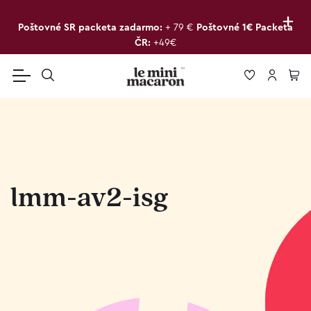
+
Poštovné SR packeta zadarmo:
+ 79 €
Poštovné 1€ Packeta
ČR:
+49€
lmm-av2-isg