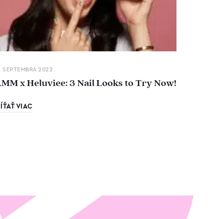
. SEPTEMBRA 2022
LMM x Heluviee: 3 Nail Looks to Try Now!
ÍŤAŤ VIAC