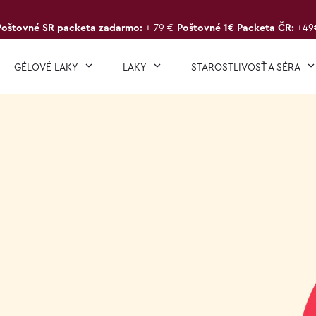
Poštovné SR packeta zadarmo:
+ 79 €
Poštovné 1€ Packeta ČR:
+49
GÉLOVÉ LAKY
LAKY
STAROSTLIVOSŤ A SÉRA