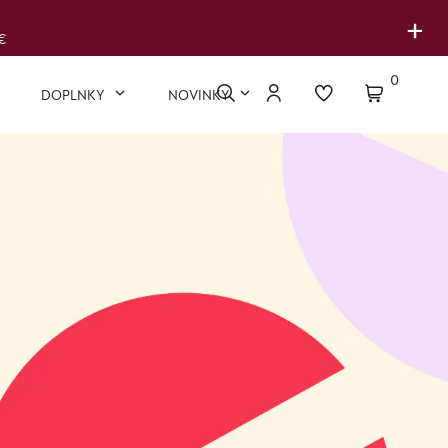
+
€
0
DOPLNKY
NOVINKY