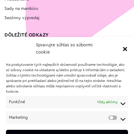
Sady na manikúru
Sezónny výpredaj
DÔLEŽITÉ ODKAZY
Spravujte súhlas so súbormi
Kontakt
cookie
Wishlist
Na poskytovanie tých najlepších skúseností používame technológie, ako
Vernostný program
sú súbory cookie na ukladanie a/alebo prístup k informáciám o zariadení.
Súhlas s týmito technológiami nám umožní spracovávať údaje, ako je
správanie pri prehliadaní alebo jedinečné ID na tejto stránke. Nesúhlas
O NÁKUPE
alebo odvolanie súhlasu môže nepriaznivo ovplyvniť určité vlastnosti a
funkcie.
Obchodné podmienky
Funkčné
Vždy aktívny
Vrátenie a reklamácia tovaru
Zásady používania súborov cookie (EÚ)
Marketing
Ochrana osobných údajov