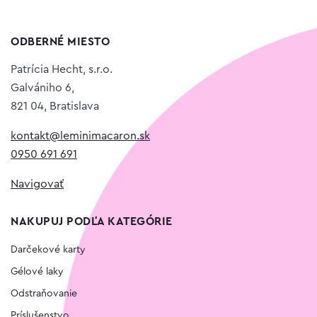
ODBERNÉ MIESTO
Patrícia Hecht, s.r.o.
Galvániho 6,
821 04, Bratislava
kontakt@leminimacaron.sk
0950 691 691
Navigovať
NAKUPUJ PODĽA KATEGÓRIE
Darčekové karty
Gélové laky
Odstraňovanie
Príslušenstvo