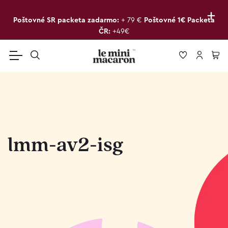
+
Poštovné SR packeta zadarmo:
+ 79 €
Poštovné 1€ Packeta
ČR:
+49€
lmm-av2-isg