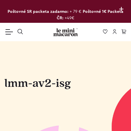
+
Poštovné SR packeta zadarmo:
+ 79 €
Poštovné 1€ Packeta
ČR:
+49€
lmm-av2-isg