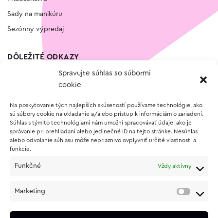
Sady na manikúru
Sezónny výpredaj
DÔLEŽITÉ ODKAZY
Spravujte súhlas so súbormi
Kontakt
cookie
Wishlist
Na poskytovanie tých najlepších skúseností používame technológie, ako
Vernostný program
sú súbory cookie na ukladanie a/alebo prístup k informáciám o zariadení.
Súhlas s týmito technológiami nám umožní spracovávať údaje, ako je
správanie pri prehliadaní alebo jedinečné ID na tejto stránke. Nesúhlas
O NÁKUPE
alebo odvolanie súhlasu môže nepriaznivo ovplyvniť určité vlastnosti a
funkcie.
Obchodné podmienky
Funkčné
Vždy aktívny
Vrátenie a reklamácia tovaru
Zásady používania súborov cookie (EÚ)
Marketing
Ochrana osobných údajov