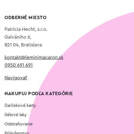
ODBERNÉ MIESTO
Patrícia Hecht, s.r.o.
Galvániho 6,
821 04, Bratislava
kontakt@leminimacaron.sk
0950 691 691
Navigovať
NAKUPUJ PODĽA KATEGÓRIE
Darčekové karty
Gélové laky
Odstraňovanie
Príslušenstvo