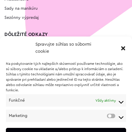
Sady na manikúru
Sezónny výpredaj
DÔLEŽITÉ ODKAZY
Spravujte súhlas so súbormi
Kontakt
cookie
Wishlist
Na poskytovanie tých najlepších skúseností používame technológie, ako
Vernostný program
sú súbory cookie na ukladanie a/alebo prístup k informáciám o zariadení.
Súhlas s týmito technológiami nám umožní spracovávať údaje, ako je
správanie pri prehliadaní alebo jedinečné ID na tejto stránke. Nesúhlas
O NÁKUPE
alebo odvolanie súhlasu môže nepriaznivo ovplyvniť určité vlastnosti a
funkcie.
Obchodné podmienky
Funkčné
Vždy aktívny
Vrátenie a reklamácia tovaru
Zásady používania súborov cookie (EÚ)
Marketing
Ochrana osobných údajov