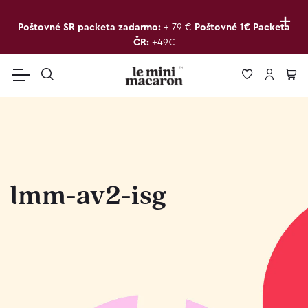
+
Poštovné SR packeta zadarmo:
+ 79 €
Poštovné 1€ Packeta
ČR:
+49€
lmm-av2-isg