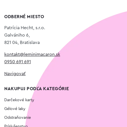
ODBERNÉ MIESTO
Patrícia Hecht, s.r.o.
Galvániho 6,
821 04, Bratislava
kontakt@leminimacaron.sk
0950 691 691
Navigovať
NAKUPUJ PODĽA KATEGÓRIE
Darčekové karty
Gélové laky
Odstraňovanie
Príslušenstvo