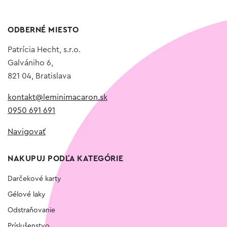
ODBERNÉ MIESTO
Patrícia Hecht, s.r.o.
Galvániho 6,
821 04, Bratislava
kontakt@leminimacaron.sk
0950 691 691
Navigovať
NAKUPUJ PODĽA KATEGÓRIE
Darčekové karty
Gélové laky
Odstraňovanie
Príslušenstvo