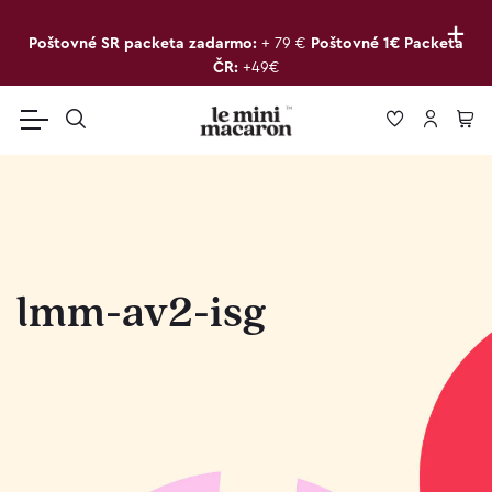
+
Poštovné SR packeta zadarmo:
+ 79 €
Poštovné 1€ Packeta
ČR:
+49€
lmm-av2-isg