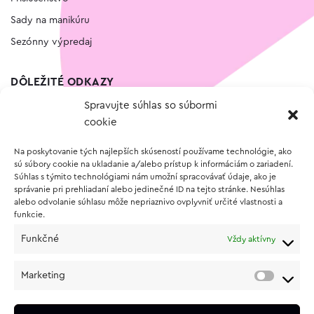
Sady na manikúru
Sezónny výpredaj
DÔLEŽITÉ ODKAZY
Spravujte súhlas so súbormi
Kontakt
cookie
Wishlist
Na poskytovanie tých najlepších skúseností používame technológie, ako
Vernostný program
sú súbory cookie na ukladanie a/alebo prístup k informáciám o zariadení.
Súhlas s týmito technológiami nám umožní spracovávať údaje, ako je
správanie pri prehliadaní alebo jedinečné ID na tejto stránke. Nesúhlas
O NÁKUPE
alebo odvolanie súhlasu môže nepriaznivo ovplyvniť určité vlastnosti a
funkcie.
Obchodné podmienky
Funkčné
Vždy aktívny
Vrátenie a reklamácia tovaru
Zásady používania súborov cookie (EÚ)
Marketing
Ochrana osobných údajov