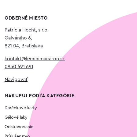
ODBERNÉ MIESTO
Patrícia Hecht, s.r.o.
Galvániho 6,
821 04, Bratislava
kontakt@leminimacaron.sk
0950 691 691
Navigovať
NAKUPUJ PODĽA KATEGÓRIE
Darčekové karty
Gélové laky
Odstraňovanie
Príslušenstvo