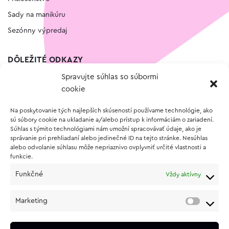
Sady na manikúru
Sezónny výpredaj
DÔLEŽITÉ ODKAZY
Spravujte súhlas so súbormi
Kontakt
cookie
Wishlist
Na poskytovanie tých najlepších skúseností používame technológie, ako
Vernostný program
sú súbory cookie na ukladanie a/alebo prístup k informáciám o zariadení.
Súhlas s týmito technológiami nám umožní spracovávať údaje, ako je
správanie pri prehliadaní alebo jedinečné ID na tejto stránke. Nesúhlas
O NÁKUPE
alebo odvolanie súhlasu môže nepriaznivo ovplyvniť určité vlastnosti a
funkcie.
Obchodné podmienky
Funkčné
Vždy aktívny
Vrátenie a reklamácia tovaru
Zásady používania súborov cookie (EÚ)
Marketing
Ochrana osobných údajov