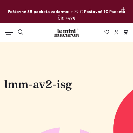
+
Poštovné SR packeta zadarmo:
+ 79 €
Poštovné 1€ Packeta
ČR:
+49€
lmm-av2-isg