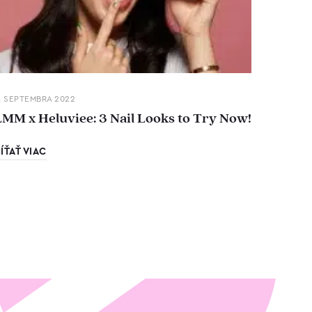
. SEPTEMBRA 2022
LMM x Heluviee: 3 Nail Looks to Try Now!
ÍŤAŤ VIAC