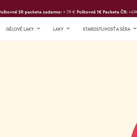
Poštovné SR packeta zadarmo:
+ 79 €
Poštovné 1€ Packeta ČR:
+49
GÉLOVÉ LAKY
LAKY
STAROSTLIVOSŤ A SÉRA