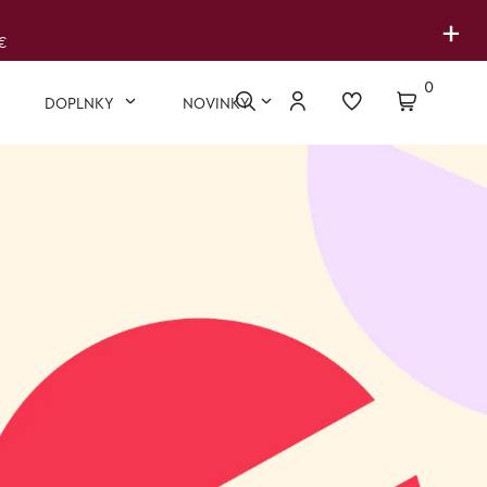
+
€
0
DOPLNKY
NOVINKY