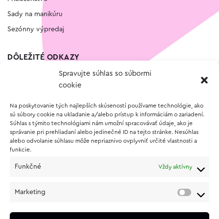
Sady na manikúru
Sezónny výpredaj
DÔLEŽITÉ ODKAZY
Spravujte súhlas so súbormi
Kontakt
cookie
Wishlist
Na poskytovanie tých najlepších skúseností používame technológie, ako
Vernostný program
sú súbory cookie na ukladanie a/alebo prístup k informáciám o zariadení.
Súhlas s týmito technológiami nám umožní spracovávať údaje, ako je
správanie pri prehliadaní alebo jedinečné ID na tejto stránke. Nesúhlas
O NÁKUPE
alebo odvolanie súhlasu môže nepriaznivo ovplyvniť určité vlastnosti a
funkcie.
Obchodné podmienky
Funkčné
Vždy aktívny
Vrátenie a reklamácia tovaru
Zásady používania súborov cookie (EÚ)
Marketing
Ochrana osobných údajov