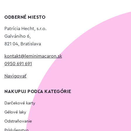
ODBERNÉ MIESTO
Patrícia Hecht, s.r.o.
Galvániho 6,
821 04, Bratislava
kontakt@leminimacaron.sk
0950 691 691
Navigovať
NAKUPUJ PODĽA KATEGÓRIE
Darčekové karty
Gélové laky
Odstraňovanie
Príslušenstvo