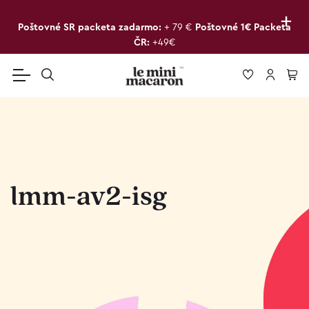
+
Poštovné SR packeta zadarmo:
+ 79 €
Poštovné 1€ Packeta
ČR:
+49€
lmm-av2-isg