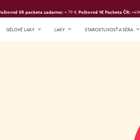
Poštovné SR packeta zadarmo:
+ 79 €
Poštovné 1€ Packeta ČR:
+49
GÉLOVÉ LAKY
LAKY
STAROSTLIVOSŤ A SÉRA