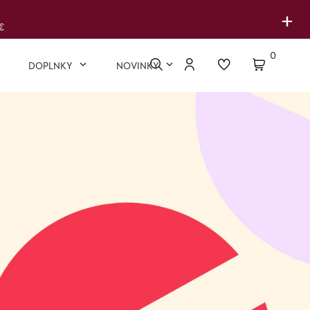
+
€
0
DOPLNKY
NOVINKY