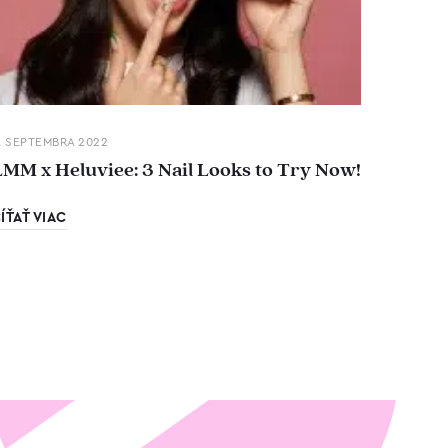
. SEPTEMBRA 2022
LMM x Heluviee: 3 Nail Looks to Try Now!
ÍŤAŤ VIAC