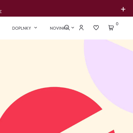
+
€
0
DOPLNKY
NOVINKY