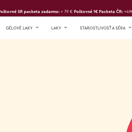
Poštovné SR packeta zadarmo:
+ 79 €
Poštovné 1€ Packeta ČR:
+49
GÉLOVÉ LAKY
LAKY
STAROSTLIVOSŤ A SÉRA