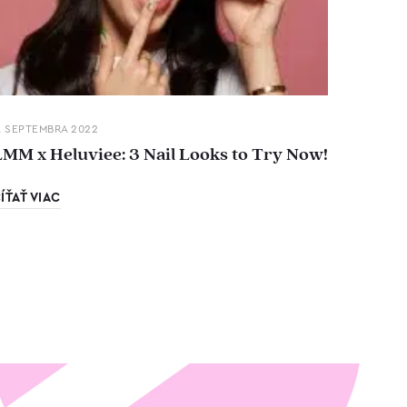
. SEPTEMBRA 2022
LMM x Heluviee: 3 Nail Looks to Try Now!
ÍŤAŤ VIAC