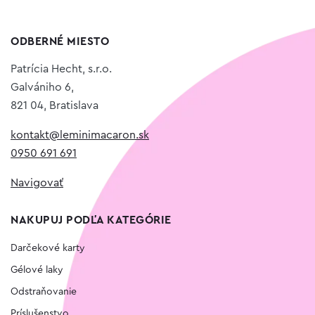
ODBERNÉ MIESTO
Patrícia Hecht, s.r.o.
Galvániho 6,
821 04, Bratislava
kontakt@leminimacaron.sk
0950 691 691
Navigovať
NAKUPUJ PODĽA KATEGÓRIE
Darčekové karty
Gélové laky
Odstraňovanie
Príslušenstvo