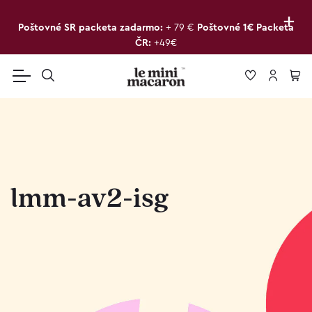
+
Poštovné SR packeta zadarmo:
+ 79 €
Poštovné 1€ Packeta
ČR:
+49€
lmm-av2-isg