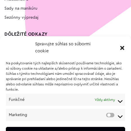
Sady na manikúru
Sezónny výpredaj
DÔLEŽITÉ ODKAZY
Spravujte súhlas so súbormi
Kontakt
cookie
Wishlist
Na poskytovanie tých najlepších skúseností používame technológie, ako
Vernostný program
sú súbory cookie na ukladanie a/alebo prístup k informáciám o zariadení.
Súhlas s týmito technológiami nám umožní spracovávať údaje, ako je
správanie pri prehliadaní alebo jedinečné ID na tejto stránke. Nesúhlas
O NÁKUPE
alebo odvolanie súhlasu môže nepriaznivo ovplyvniť určité vlastnosti a
funkcie.
Obchodné podmienky
Funkčné
Vždy aktívny
Vrátenie a reklamácia tovaru
Zásady používania súborov cookie (EÚ)
Marketing
Ochrana osobných údajov