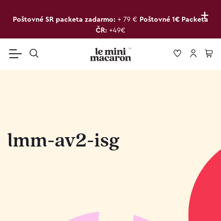
+
Poštovné SR packeta zadarmo:
+ 79 €
Poštovné 1€ Packeta
ČR:
+49€
lmm-av2-isg