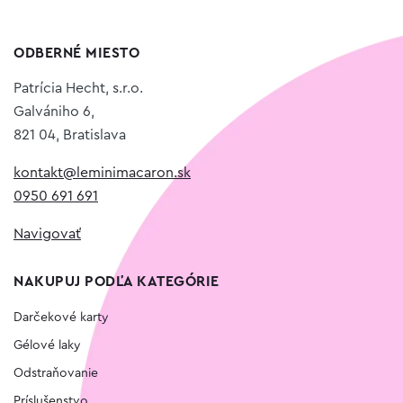
ODBERNÉ MIESTO
Patrícia Hecht, s.r.o.
Galvániho 6,
821 04, Bratislava
kontakt@leminimacaron.sk
0950 691 691
Navigovať
NAKUPUJ PODĽA KATEGÓRIE
Darčekové karty
Gélové laky
Odstraňovanie
Príslušenstvo