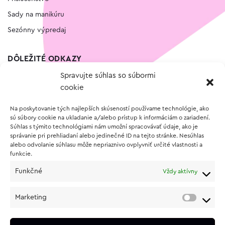
Sady na manikúru
Sezónny výpredaj
DÔLEŽITÉ ODKAZY
Spravujte súhlas so súbormi
Kontakt
cookie
Wishlist
Na poskytovanie tých najlepších skúseností používame technológie, ako
Vernostný program
sú súbory cookie na ukladanie a/alebo prístup k informáciám o zariadení.
Súhlas s týmito technológiami nám umožní spracovávať údaje, ako je
správanie pri prehliadaní alebo jedinečné ID na tejto stránke. Nesúhlas
O NÁKUPE
alebo odvolanie súhlasu môže nepriaznivo ovplyvniť určité vlastnosti a
funkcie.
Obchodné podmienky
Funkčné
Vždy aktívny
Vrátenie a reklamácia tovaru
Zásady používania súborov cookie (EÚ)
Marketing
Ochrana osobných údajov