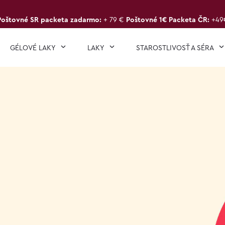
Poštovné SR packeta zadarmo:
+ 79 €
Poštovné 1€ Packeta ČR:
+49
GÉLOVÉ LAKY
LAKY
STAROSTLIVOSŤ A SÉRA