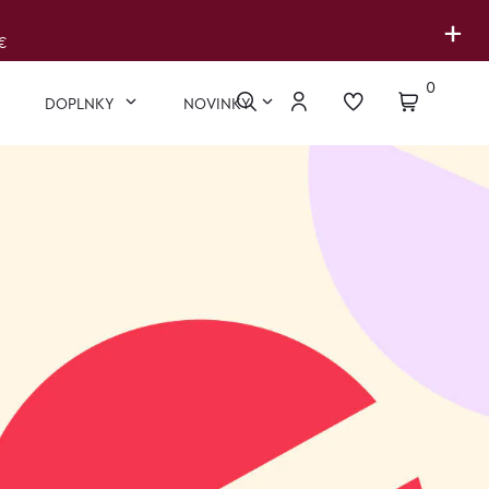
+
€
0
DOPLNKY
NOVINKY