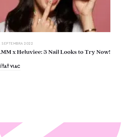
. SEPTEMBRA 2022
LMM x Heluviee: 3 Nail Looks to Try Now!
ÍŤAŤ VIAC