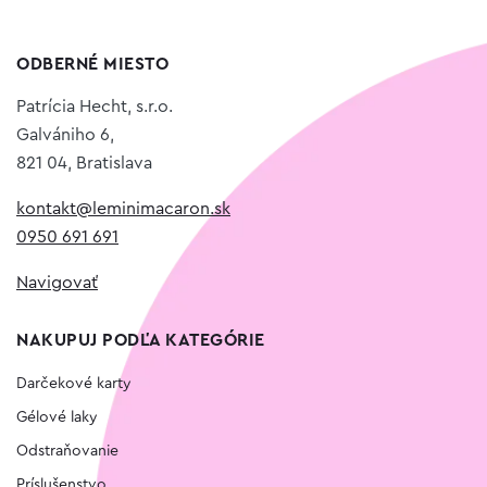
ODBERNÉ MIESTO
Patrícia Hecht, s.r.o.
Galvániho 6,
821 04, Bratislava
kontakt@leminimacaron.sk
0950 691 691
Navigovať
NAKUPUJ PODĽA KATEGÓRIE
Darčekové karty
Gélové laky
Odstraňovanie
Príslušenstvo