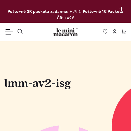
+
Poštovné SR packeta zadarmo:
+ 79 €
Poštovné 1€ Packeta
ČR:
+49€
lmm-av2-isg