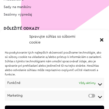
Sady na manikúru
Sezónny výpredaj
DÔLEŽITÉ ODKAZY
Spravujte súhlas so súbormi
Kontakt
cookie
Wishlist
Na poskytovanie tých najlepších skúseností používame technológie, ako
Vernostný program
sú súbory cookie na ukladanie a/alebo prístup k informáciám o zariadení.
Súhlas s týmito technológiami nám umožní spracovávať údaje, ako je
správanie pri prehliadaní alebo jedinečné ID na tejto stránke. Nesúhlas
O NÁKUPE
alebo odvolanie súhlasu môže nepriaznivo ovplyvniť určité vlastnosti a
funkcie.
Obchodné podmienky
Funkčné
Vždy aktívny
Vrátenie a reklamácia tovaru
Zásady používania súborov cookie (EÚ)
Marketing
Ochrana osobných údajov