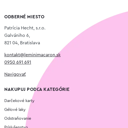
ODBERNÉ MIESTO
Patrícia Hecht, s.r.o.
Galvániho 6,
821 04, Bratislava
kontakt@leminimacaron.sk
0950 691 691
Navigovať
NAKUPUJ PODĽA KATEGÓRIE
Darčekové karty
Gélové laky
Odstraňovanie
Príslušenstvo