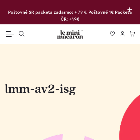
+
Poštovné SR packeta zadarmo:
+ 79 €
Poštovné 1€ Packeta
ČR:
+49€
lmm-av2-isg