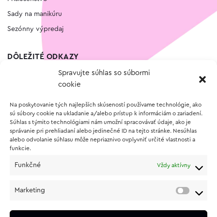
Sady na manikúru
Sezónny výpredaj
DÔLEŽITÉ ODKAZY
Spravujte súhlas so súbormi
Kontakt
cookie
Wishlist
Na poskytovanie tých najlepších skúseností používame technológie, ako
Vernostný program
sú súbory cookie na ukladanie a/alebo prístup k informáciám o zariadení.
Súhlas s týmito technológiami nám umožní spracovávať údaje, ako je
správanie pri prehliadaní alebo jedinečné ID na tejto stránke. Nesúhlas
O NÁKUPE
alebo odvolanie súhlasu môže nepriaznivo ovplyvniť určité vlastnosti a
funkcie.
Obchodné podmienky
Funkčné
Vždy aktívny
Vrátenie a reklamácia tovaru
Zásady používania súborov cookie (EÚ)
Marketing
Ochrana osobných údajov