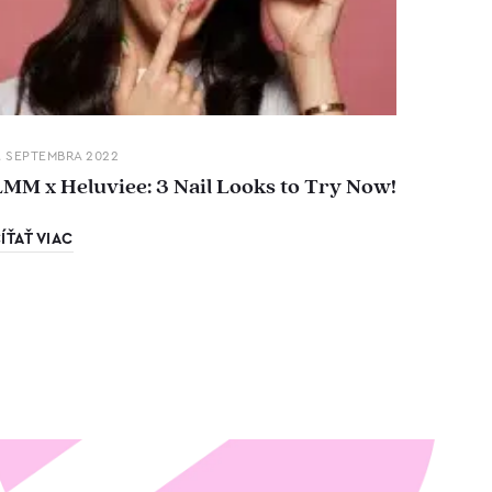
. SEPTEMBRA 2022
LMM x Heluviee: 3 Nail Looks to Try Now!
ÍŤAŤ VIAC