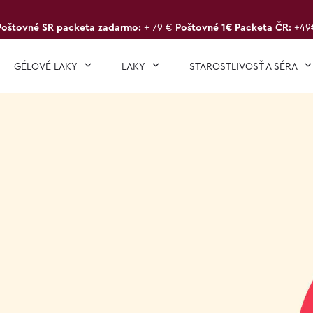
Poštovné SR packeta zadarmo:
+ 79 €
Poštovné 1€ Packeta ČR:
+49
GÉLOVÉ LAKY
LAKY
STAROSTLIVOSŤ A SÉRA