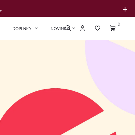
+
€
0
DOPLNKY
NOVINKY