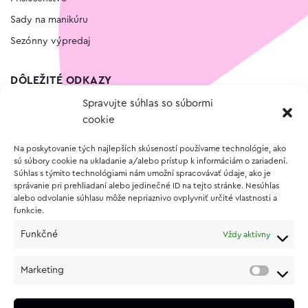
Sady na manikúru
Sezónny výpredaj
DÔLEŽITÉ ODKAZY
Spravujte súhlas so súbormi
Kontakt
cookie
Wishlist
Na poskytovanie tých najlepších skúseností používame technológie, ako
Vernostný program
sú súbory cookie na ukladanie a/alebo prístup k informáciám o zariadení.
Súhlas s týmito technológiami nám umožní spracovávať údaje, ako je
správanie pri prehliadaní alebo jedinečné ID na tejto stránke. Nesúhlas
O NÁKUPE
alebo odvolanie súhlasu môže nepriaznivo ovplyvniť určité vlastnosti a
funkcie.
Obchodné podmienky
Funkčné
Vždy aktívny
Vrátenie a reklamácia tovaru
Zásady používania súborov cookie (EÚ)
Marketing
Ochrana osobných údajov