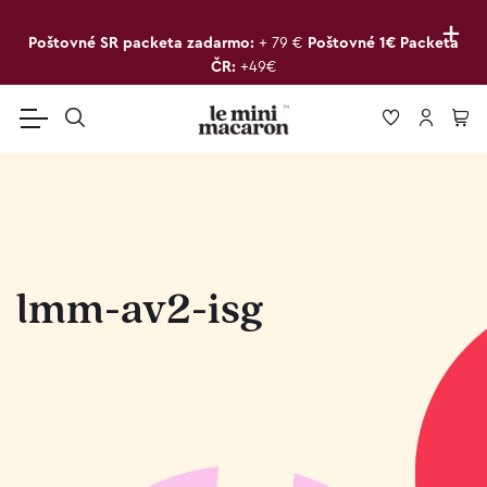
+
Poštovné SR packeta zadarmo:
+ 79 €
Poštovné 1€ Packeta
ČR:
+49€
lmm-av2-isg