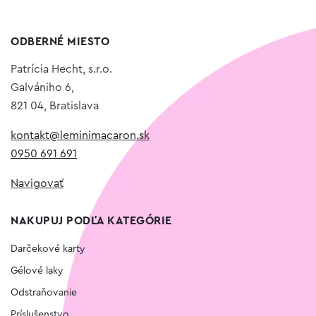
ODBERNÉ MIESTO
Patrícia Hecht, s.r.o.
Galvániho 6,
821 04, Bratislava
kontakt@leminimacaron.sk
0950 691 691
Navigovať
NAKUPUJ PODĽA KATEGÓRIE
Darčekové karty
Gélové laky
Odstraňovanie
Príslušenstvo