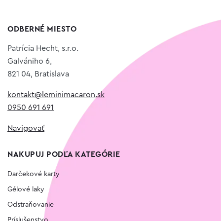
ODBERNÉ MIESTO
Patrícia Hecht, s.r.o.
Galvániho 6,
821 04, Bratislava
kontakt@leminimacaron.sk
0950 691 691
Navigovať
NAKUPUJ PODĽA KATEGÓRIE
Darčekové karty
Gélové laky
Odstraňovanie
Príslušenstvo