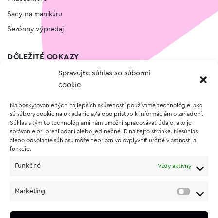
Sady na manikúru
Sezónny výpredaj
DÔLEŽITÉ ODKAZY
Spravujte súhlas so súbormi
Kontakt
cookie
Wishlist
Na poskytovanie tých najlepších skúseností používame technológie, ako
Vernostný program
sú súbory cookie na ukladanie a/alebo prístup k informáciám o zariadení.
Súhlas s týmito technológiami nám umožní spracovávať údaje, ako je
správanie pri prehliadaní alebo jedinečné ID na tejto stránke. Nesúhlas
O NÁKUPE
alebo odvolanie súhlasu môže nepriaznivo ovplyvniť určité vlastnosti a
funkcie.
Obchodné podmienky
Funkčné
Vždy aktívny
Vrátenie a reklamácia tovaru
Zásady používania súborov cookie (EÚ)
Marketing
Ochrana osobných údajov