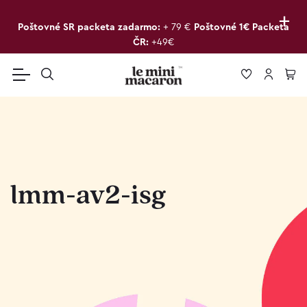
+
Poštovné SR packeta zadarmo:
+ 79 €
Poštovné 1€ Packeta
ČR:
+49€
lmm-av2-isg