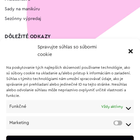
Sady na manikúru
Sezónny výpredaj
DÔLEŽITÉ ODKAZY
Spravujte súhlas so súbormi
Kontakt
cookie
Wishlist
Na poskytovanie tých najlepších skúseností používame technológie, ako
Vernostný program
sú súbory cookie na ukladanie a/alebo prístup k informáciám o zariadení.
Súhlas s týmito technológiami nám umožní spracovávať údaje, ako je
správanie pri prehliadaní alebo jedinečné ID na tejto stránke. Nesúhlas
O NÁKUPE
alebo odvolanie súhlasu môže nepriaznivo ovplyvniť určité vlastnosti a
funkcie.
Obchodné podmienky
Funkčné
Vždy aktívny
Vrátenie a reklamácia tovaru
Zásady používania súborov cookie (EÚ)
Marketing
Ochrana osobných údajov