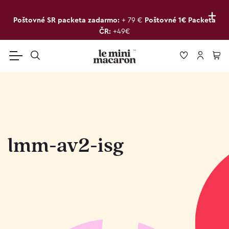
+
Poštovné SR packeta zadarmo:
+ 79 €
Poštovné 1€ Packeta
ČR:
+49€
lmm-av2-isg