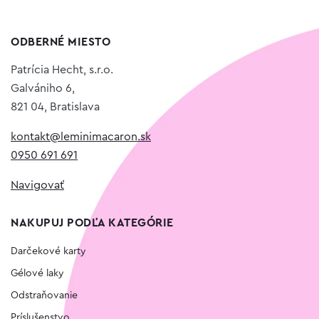
ODBERNÉ MIESTO
Patrícia Hecht, s.r.o.
Galvániho 6,
821 04, Bratislava
kontakt@leminimacaron.sk
0950 691 691
Navigovať
NAKUPUJ PODĽA KATEGÓRIE
Darčekové karty
Gélové laky
Odstraňovanie
Príslušenstvo