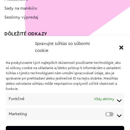
Sady na manikúru
Sezónny výpredaj
DÔLEŽITÉ ODKAZY
Spravujte súhlas so súbormi
Kontakt
cookie
Wishlist
Na poskytovanie tých najlepších skúseností používame technológie, ako
Vernostný program
sú súbory cookie na ukladanie a/alebo prístup k informáciám o zariadení.
Súhlas s týmito technológiami nám umožní spracovávať údaje, ako je
správanie pri prehliadaní alebo jedinečné ID na tejto stránke. Nesúhlas
O NÁKUPE
alebo odvolanie súhlasu môže nepriaznivo ovplyvniť určité vlastnosti a
funkcie.
Obchodné podmienky
Funkčné
Vždy aktívny
Vrátenie a reklamácia tovaru
Zásady používania súborov cookie (EÚ)
Marketing
Ochrana osobných údajov