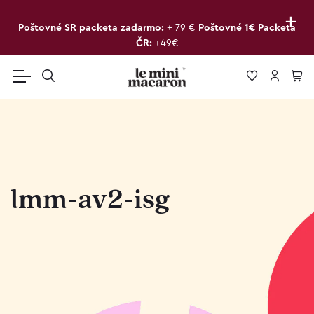
+
Poštovné SR packeta zadarmo:
+ 79 €
Poštovné 1€ Packeta
ČR:
+49€
lmm-av2-isg