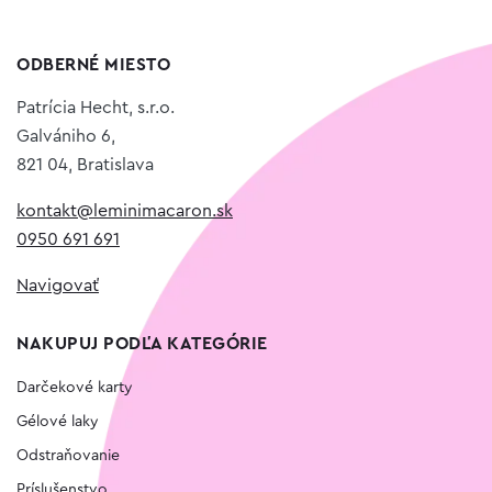
ODBERNÉ MIESTO
Patrícia Hecht, s.r.o.
Galvániho 6,
821 04, Bratislava
kontakt@leminimacaron.sk
0950 691 691
Navigovať
NAKUPUJ PODĽA KATEGÓRIE
Darčekové karty
Gélové laky
Odstraňovanie
Príslušenstvo