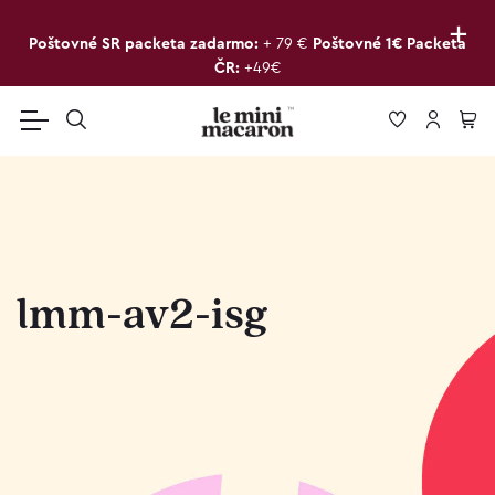
+
Poštovné SR packeta zadarmo:
+ 79 €
Poštovné 1€ Packeta
ČR:
+49€
lmm-av2-isg