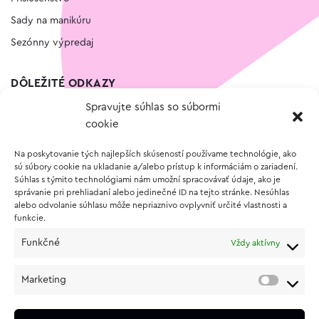
Sady na manikúru
Sezónny výpredaj
DÔLEŽITÉ ODKAZY
Spravujte súhlas so súbormi
Kontakt
cookie
Wishlist
Na poskytovanie tých najlepších skúseností používame technológie, ako
Vernostný program
sú súbory cookie na ukladanie a/alebo prístup k informáciám o zariadení.
Súhlas s týmito technológiami nám umožní spracovávať údaje, ako je
správanie pri prehliadaní alebo jedinečné ID na tejto stránke. Nesúhlas
O NÁKUPE
alebo odvolanie súhlasu môže nepriaznivo ovplyvniť určité vlastnosti a
funkcie.
Obchodné podmienky
Funkčné
Vždy aktívny
Vrátenie a reklamácia tovaru
Zásady používania súborov cookie (EÚ)
Marketing
Ochrana osobných údajov