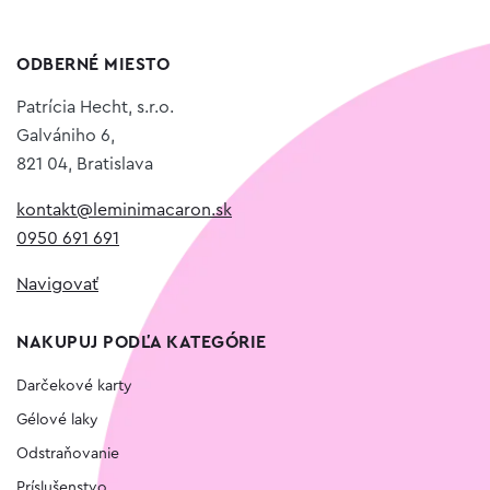
ODBERNÉ MIESTO
Patrícia Hecht, s.r.o.
Galvániho 6,
821 04, Bratislava
kontakt@leminimacaron.sk
0950 691 691
Navigovať
NAKUPUJ PODĽA KATEGÓRIE
Darčekové karty
Gélové laky
Odstraňovanie
Príslušenstvo