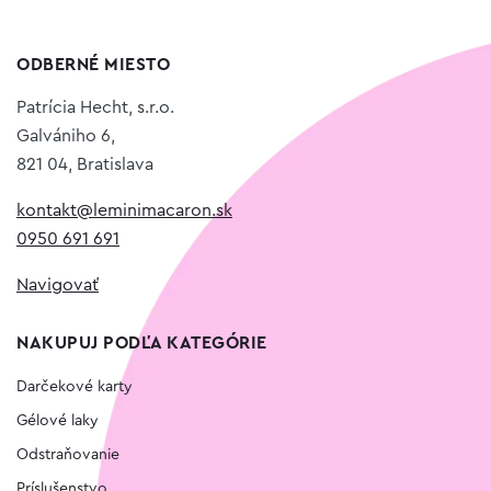
ODBERNÉ MIESTO
Patrícia Hecht, s.r.o.
Galvániho 6,
821 04, Bratislava
kontakt@leminimacaron.sk
0950 691 691
Navigovať
NAKUPUJ PODĽA KATEGÓRIE
Darčekové karty
Gélové laky
Odstraňovanie
Príslušenstvo