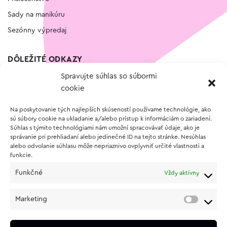
Sady na manikúru
Sezónny výpredaj
DÔLEŽITÉ ODKAZY
Spravujte súhlas so súbormi
Kontakt
cookie
Wishlist
Na poskytovanie tých najlepších skúseností používame technológie, ako
Vernostný program
sú súbory cookie na ukladanie a/alebo prístup k informáciám o zariadení.
Súhlas s týmito technológiami nám umožní spracovávať údaje, ako je
správanie pri prehliadaní alebo jedinečné ID na tejto stránke. Nesúhlas
O NÁKUPE
alebo odvolanie súhlasu môže nepriaznivo ovplyvniť určité vlastnosti a
funkcie.
Obchodné podmienky
Funkčné
Vždy aktívny
Vrátenie a reklamácia tovaru
Zásady používania súborov cookie (EÚ)
Marketing
Ochrana osobných údajov