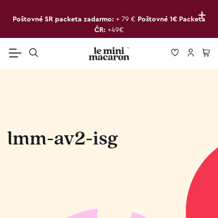
+
Poštovné SR packeta zadarmo:
+ 79 €
Poštovné 1€ Packeta
ČR:
+49€
lmm-av2-isg