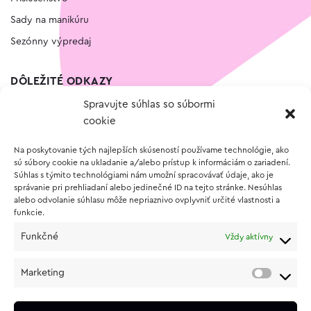
Sady na manikúru
Sezónny výpredaj
DÔLEŽITÉ ODKAZY
Spravujte súhlas so súbormi
Kontakt
cookie
Wishlist
Na poskytovanie tých najlepších skúseností používame technológie, ako
Vernostný program
sú súbory cookie na ukladanie a/alebo prístup k informáciám o zariadení.
Súhlas s týmito technológiami nám umožní spracovávať údaje, ako je
správanie pri prehliadaní alebo jedinečné ID na tejto stránke. Nesúhlas
O NÁKUPE
alebo odvolanie súhlasu môže nepriaznivo ovplyvniť určité vlastnosti a
funkcie.
Obchodné podmienky
Funkčné
Vždy aktívny
Vrátenie a reklamácia tovaru
Zásady používania súborov cookie (EÚ)
Marketing
Ochrana osobných údajov