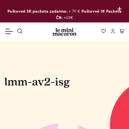
+
Poštovné SR packeta zadarmo:
+ 79 €
Poštovné 1€ Packeta
ČR:
+49€
lmm-av2-isg