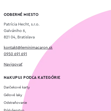
ODBERNÉ MIESTO
Patrícia Hecht, s.r.o.
Galvániho 6,
821 04, Bratislava
kontakt@leminimacaron.sk
0950 691 691
Navigovať
NAKUPUJ PODĽA KATEGÓRIE
Darčekové karty
Gélové laky
Odstraňovanie
Príslušenstvo