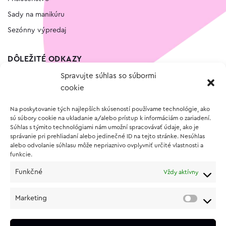
Sady na manikúru
Sezónny výpredaj
DÔLEŽITÉ ODKAZY
Spravujte súhlas so súbormi
Kontakt
cookie
Wishlist
Na poskytovanie tých najlepších skúseností používame technológie, ako
Vernostný program
sú súbory cookie na ukladanie a/alebo prístup k informáciám o zariadení.
Súhlas s týmito technológiami nám umožní spracovávať údaje, ako je
správanie pri prehliadaní alebo jedinečné ID na tejto stránke. Nesúhlas
O NÁKUPE
alebo odvolanie súhlasu môže nepriaznivo ovplyvniť určité vlastnosti a
funkcie.
Obchodné podmienky
Funkčné
Vždy aktívny
Vrátenie a reklamácia tovaru
Zásady používania súborov cookie (EÚ)
Marketing
Ochrana osobných údajov