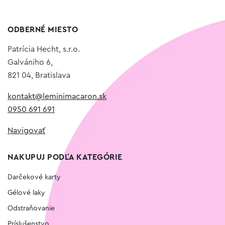
ODBERNÉ MIESTO
Patrícia Hecht, s.r.o.
Galvániho 6,
821 04, Bratislava
kontakt@leminimacaron.sk
0950 691 691
Navigovať
NAKUPUJ PODĽA KATEGÓRIE
Darčekové karty
Gélové laky
Odstraňovanie
Príslušenstvo