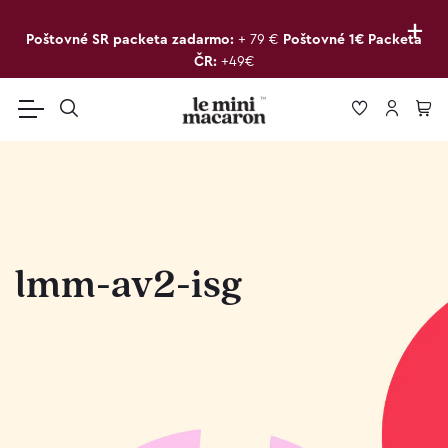
+
Poštovné SR packeta zadarmo:
+ 79 €
Poštovné 1€ Packeta
ČR:
+49€
lmm-av2-isg