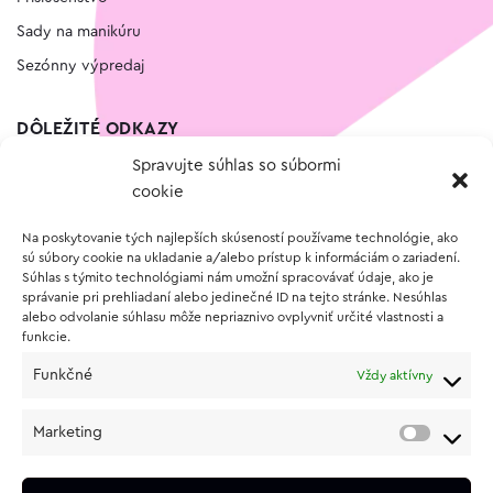
Sady na manikúru
Sezónny výpredaj
DÔLEŽITÉ ODKAZY
Spravujte súhlas so súbormi
Kontakt
cookie
Wishlist
Na poskytovanie tých najlepších skúseností používame technológie, ako
Vernostný program
sú súbory cookie na ukladanie a/alebo prístup k informáciám o zariadení.
Súhlas s týmito technológiami nám umožní spracovávať údaje, ako je
správanie pri prehliadaní alebo jedinečné ID na tejto stránke. Nesúhlas
O NÁKUPE
alebo odvolanie súhlasu môže nepriaznivo ovplyvniť určité vlastnosti a
funkcie.
Obchodné podmienky
Funkčné
Vždy aktívny
Vrátenie a reklamácia tovaru
Zásady používania súborov cookie (EÚ)
Marketing
Ochrana osobných údajov