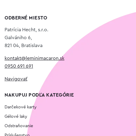
ODBERNÉ MIESTO
Patrícia Hecht, s.r.o.
Galvániho 6,
821 04, Bratislava
kontakt@leminimacaron.sk
0950 691 691
Navigovať
NAKUPUJ PODĽA KATEGÓRIE
Darčekové karty
Gélové laky
Odstraňovanie
Príslušenstvo