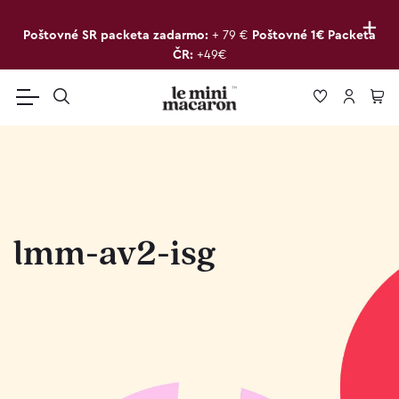
+
Poštovné SR packeta zadarmo:
+ 79 €
Poštovné 1€ Packeta
ČR:
+49€
lmm-av2-isg