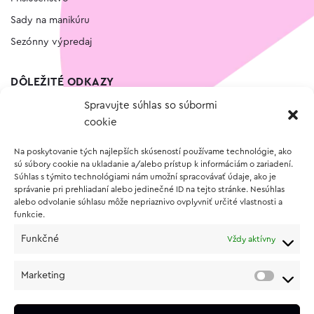
Sady na manikúru
Sezónny výpredaj
DÔLEŽITÉ ODKAZY
Spravujte súhlas so súbormi
Kontakt
cookie
Wishlist
Na poskytovanie tých najlepších skúseností používame technológie, ako
Vernostný program
sú súbory cookie na ukladanie a/alebo prístup k informáciám o zariadení.
Súhlas s týmito technológiami nám umožní spracovávať údaje, ako je
správanie pri prehliadaní alebo jedinečné ID na tejto stránke. Nesúhlas
O NÁKUPE
alebo odvolanie súhlasu môže nepriaznivo ovplyvniť určité vlastnosti a
funkcie.
Obchodné podmienky
Funkčné
Vždy aktívny
Vrátenie a reklamácia tovaru
Zásady používania súborov cookie (EÚ)
Marketing
Ochrana osobných údajov