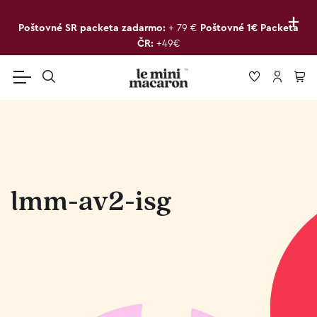
+
Poštovné SR packeta zadarmo:
+ 79 €
Poštovné 1€ Packeta
ČR:
+49€
lmm-av2-isg