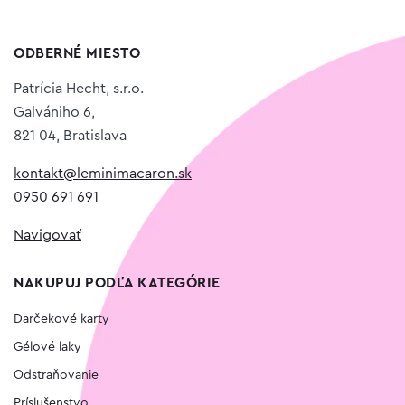
ODBERNÉ MIESTO
Patrícia Hecht, s.r.o.
Galvániho 6,
821 04, Bratislava
kontakt@leminimacaron.sk
0950 691 691
Navigovať
NAKUPUJ PODĽA KATEGÓRIE
Darčekové karty
Gélové laky
Odstraňovanie
Príslušenstvo