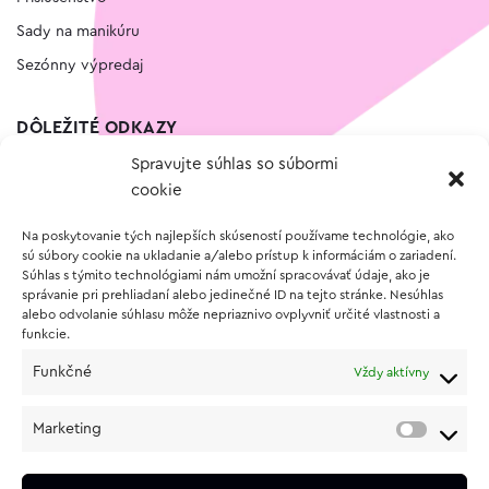
Sady na manikúru
Sezónny výpredaj
DÔLEŽITÉ ODKAZY
Spravujte súhlas so súbormi
Kontakt
cookie
Wishlist
Na poskytovanie tých najlepších skúseností používame technológie, ako
Vernostný program
sú súbory cookie na ukladanie a/alebo prístup k informáciám o zariadení.
Súhlas s týmito technológiami nám umožní spracovávať údaje, ako je
správanie pri prehliadaní alebo jedinečné ID na tejto stránke. Nesúhlas
O NÁKUPE
alebo odvolanie súhlasu môže nepriaznivo ovplyvniť určité vlastnosti a
funkcie.
Obchodné podmienky
Funkčné
Vždy aktívny
Vrátenie a reklamácia tovaru
Zásady používania súborov cookie (EÚ)
Marketing
Ochrana osobných údajov