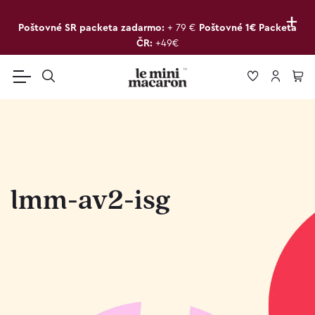
+
Poštovné SR packeta zadarmo:
+ 79 €
Poštovné 1€ Packeta
ČR:
+49€
lmm-av2-isg