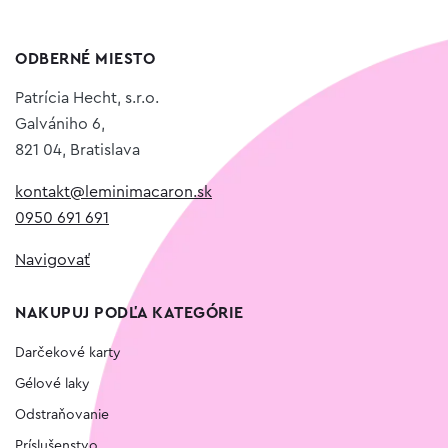
ODBERNÉ MIESTO
Patrícia Hecht, s.r.o.
Galvániho 6,
821 04, Bratislava
kontakt@leminimacaron.sk
0950 691 691
Navigovať
NAKUPUJ PODĽA KATEGÓRIE
Darčekové karty
Gélové laky
Odstraňovanie
Príslušenstvo